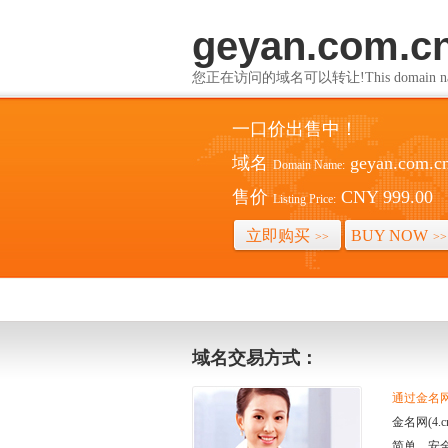
geyan.com.c
您正在访问的域名可以转让!This domain name i
一口价出售中！
域名
geyan.com.c
Domain Name:
售价
CNY 999.00
Listing Price:
立即购买
BUY NOW
>>
>>
域名交易方式：
通过金名网(
金名网(4
简单、安