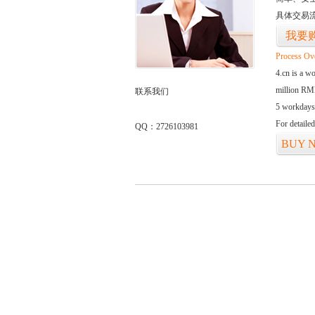
具体交易
我要
Process Ov
4.cn is a w
million RMB
联系我们
5 workdays
For detaile
QQ：2726103981
BUY 