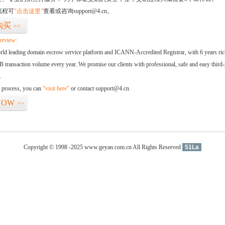
流程可
“点击这里”
查看或咨询support@4.cn。
购买
>>
erview:
orld leading domain escrow service platform and ICANN-Accredited Registrar, with 6 years ri
 transaction volume every year. We promise our clients with professional, safe and easy third-
.
d process, you can
“visit here”
or contact support@4.cn.
NOW
>>
Copyright © 1998 -2025 www.geyan.com.cn All Rights Reserved
51La